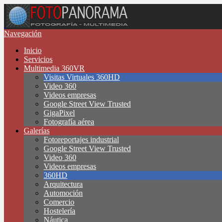
Navegación
Inicio
Servicios
Multimedia 360VR
Visitas Virtuales 360HD
Video 360
Videos empresas
Google Street View Trusted
GigaPixel
Fotografía aérea
Galerías
Fotoreportajes industrial
Google Street View Trusted
Video 360
Videos empresas
360HD
Arquitectura
Automoción
Comercio
Hostelería
Náutica