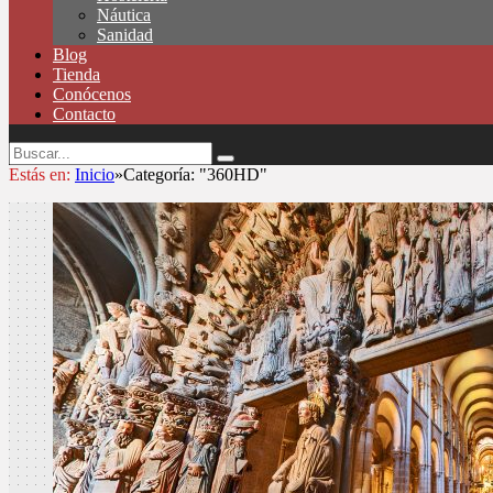
Náutica
Sanidad
Blog
Tienda
Conócenos
Contacto
Estás en:
Inicio
»
Categoría: "360HD"