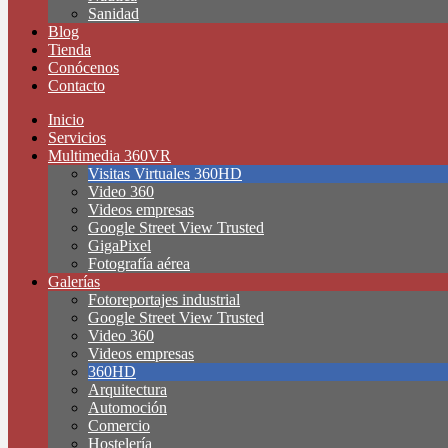
Sanidad
Blog
Tienda
Conócenos
Contacto
Inicio
Servicios
Multimedia 360VR
Visitas Virtuales 360HD
Video 360
Videos empresas
Google Street View Trusted
GigaPixel
Fotografía aérea
Galerías
Fotoreportajes industrial
Google Street View Trusted
Video 360
Videos empresas
360HD
Arquitectura
Automoción
Comercio
Hostelería